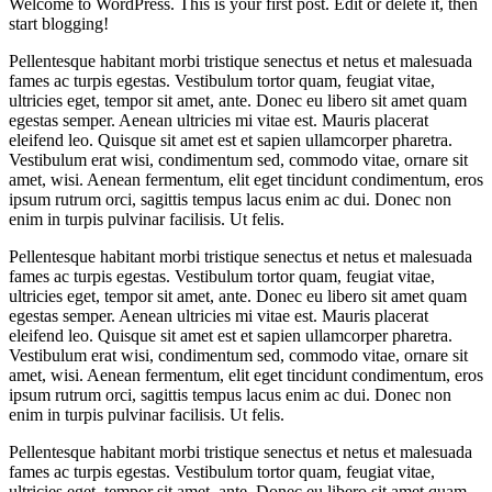
Welcome to WordPress. This is your first post. Edit or delete it, then
start blogging!
Pellentesque habitant morbi tristique senectus et netus et malesuada
fames ac turpis egestas. Vestibulum tortor quam, feugiat vitae,
ultricies eget, tempor sit amet, ante. Donec eu libero sit amet quam
egestas semper. Aenean ultricies mi vitae est. Mauris placerat
eleifend leo. Quisque sit amet est et sapien ullamcorper pharetra.
Vestibulum erat wisi, condimentum sed, commodo vitae, ornare sit
amet, wisi. Aenean fermentum, elit eget tincidunt condimentum, eros
ipsum rutrum orci, sagittis tempus lacus enim ac dui. Donec non
enim in turpis pulvinar facilisis. Ut felis.
Pellentesque habitant morbi tristique senectus et netus et malesuada
fames ac turpis egestas. Vestibulum tortor quam, feugiat vitae,
ultricies eget, tempor sit amet, ante. Donec eu libero sit amet quam
egestas semper. Aenean ultricies mi vitae est. Mauris placerat
eleifend leo. Quisque sit amet est et sapien ullamcorper pharetra.
Vestibulum erat wisi, condimentum sed, commodo vitae, ornare sit
amet, wisi. Aenean fermentum, elit eget tincidunt condimentum, eros
ipsum rutrum orci, sagittis tempus lacus enim ac dui. Donec non
enim in turpis pulvinar facilisis. Ut felis.
Pellentesque habitant morbi tristique senectus et netus et malesuada
fames ac turpis egestas. Vestibulum tortor quam, feugiat vitae,
ultricies eget, tempor sit amet, ante. Donec eu libero sit amet quam