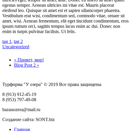
egestas semper. Aenean ultricies mi vitae est. Mauris placerat
eleifend leo. Quisque sit amet est et sapien ullamcorper pharetra.
Vestibulum erat wisi, condimentum sed, commodo vitae, ornare sit
amet, wisi. Aenean fermentum, elit eget tincidunt condimentum, eros
ipsum rutrum orci, sagittis tempus lacus enim ac dui. Donec non
enim in turpis pulvinar facilisis. Ut felis.
tag 1
,
tag 2
Uncategorized
« Привет, мир!
Blog Post 2 »
Турфирма "У озера" © 2019 Все права защищены
8 (913) 912-45-19
8 (953) 797-49-08
bazauozera@mail.ru
Создание сайта: SONT.biz
Главная