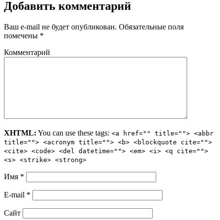
Добавить комментарий
Ваш e-mail не будет опубликован.
Обязательные поля
помечены
*
Комментарий
XHTML:
You can use these tags:
<a href="" title=""> <abbr
title=""> <acronym title=""> <b> <blockquote cite="">
<cite> <code> <del datetime=""> <em> <i> <q cite="">
<s> <strike> <strong>
Имя
*
E-mail
*
Сайт