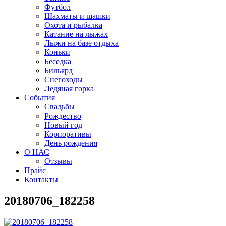
Футбол
Шахматы и шашки
Охота и рыбалка
Катание на лыжах
Лыжи на базе отдыха
Коньки
Беседка
Бильярд
Снегоходы
Ледяная горка
События
Свадьбы
Рождество
Новый год
Корпоративы
День рождения
О НАС
Отзывы
Прайс
Контакты
20180706_182258