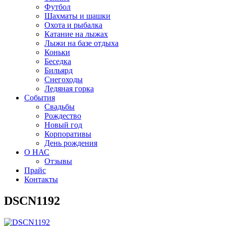
Футбол
Шахматы и шашки
Охота и рыбалка
Катание на лыжах
Лыжи на базе отдыха
Коньки
Беседка
Бильярд
Снегоходы
Ледяная горка
События
Свадьбы
Рождество
Новый год
Корпоративы
День рождения
О НАС
Отзывы
Прайс
Контакты
DSCN1192